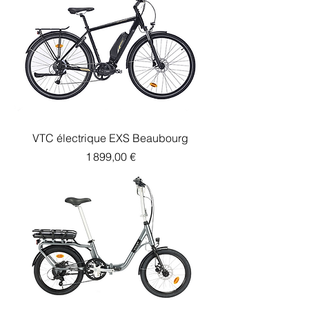
VTC électrique EXS Beaubourg
Prix
1 899,00 €