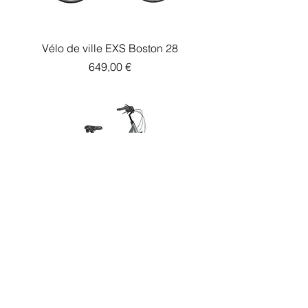
Vélo de ville EXS Boston 28
Prix
649,00 €
Vélo de ville EXS Boston 26
Prix
649,00 €