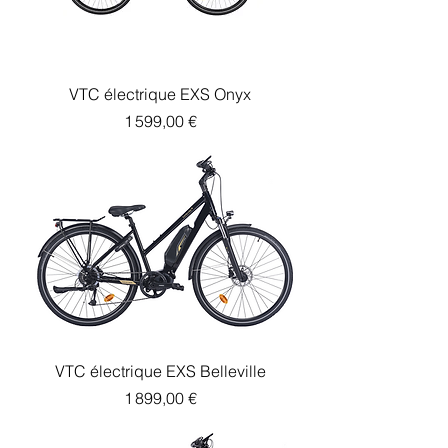
VTC électrique EXS Onyx
Prix
1 599,00 €
VTC électrique EXS Belleville
Prix
1 899,00 €