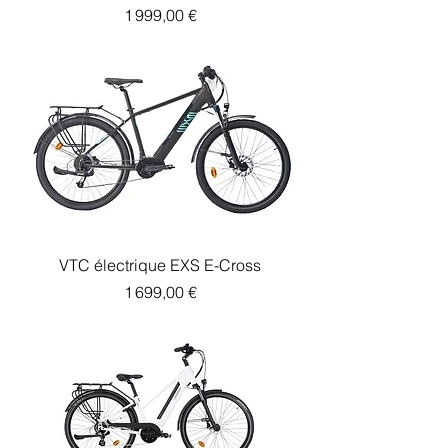
Prix
1 999,00 €
VTC électrique EXS E-Cross
Prix
1 699,00 €