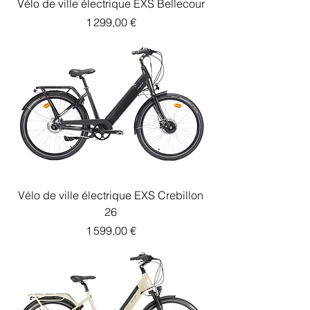
Vélo de ville électrique EXS Bellecour
Prix
1 299,00 €
Vélo de ville électrique EXS Crebillon
26
Prix
1 599,00 €